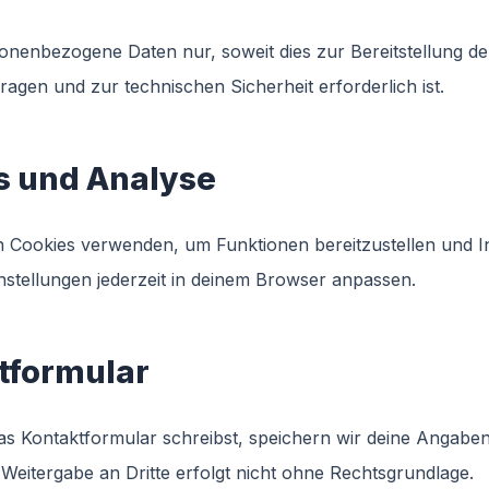
onenbezogene Daten nur, soweit dies zur Bereitstellung de
agen und zur technischen Sicherheit erforderlich ist.
s und Analyse
 Cookies verwenden, um Funktionen bereitzustellen und In
stellungen jederzeit in deinem Browser anpassen.
tformular
s Kontaktformular schreibst, speichern wir deine Angabe
 Weitergabe an Dritte erfolgt nicht ohne Rechtsgrundlage.