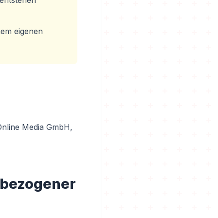
 entstehen
nem eigenen
o Online Media GmbH,
nbezogener